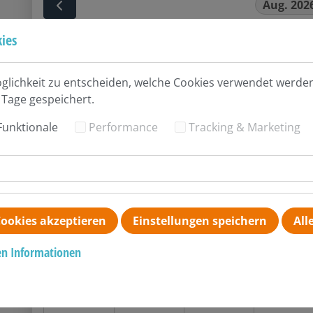
Aug. 202
ies
MO
DI
MI
DO
27
28
29
30
öglichkeit zu entscheiden, welche Cookies verwendet werden
 Tage gespeichert.
Funktionale
Performance
Tracking & Marketing
3
4
5
6
10
11
12
13
ookies akzeptieren
Einstellungen speichern
All
en Informationen
17
18
19
20