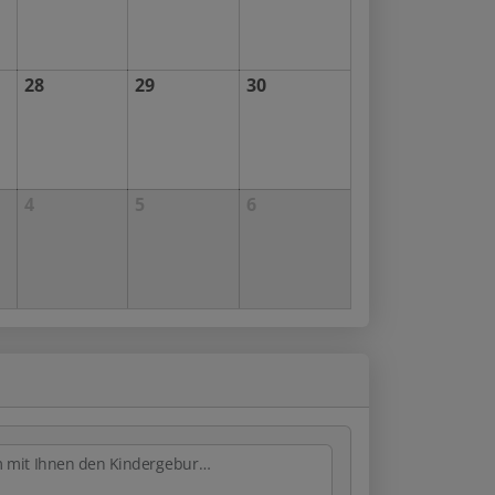
28
29
30
4
5
6
Unter welcher Rufnummer können wir Sie erreichen um mit Ihnen den Kindergeburtstag zu besprechen?