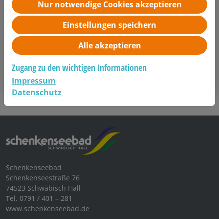
Nur notwendige Cookies akzeptieren
Einstellungen speichern
Kraul- Kurs
Alle akzeptieren
Kraulkurs für Erwachsene
Zugang zu den wichtigen Informationen
Kurse anzeigen
Impressum
Datenschutz
Schenkenseebad
Schenkenseestraße 76
74523 Schwäbisch Hall
Tel. 0791 / 401 – 281
www.schenkenseebad.de